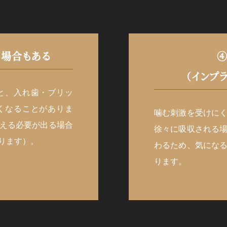
る場合もある
④
（インプ
と、入れ歯・ブリッ
くなることがありま
噛む刺激を受けに
える必要が出る場合
徐々に吸収される
ります）。
わるため、気にな
ります。