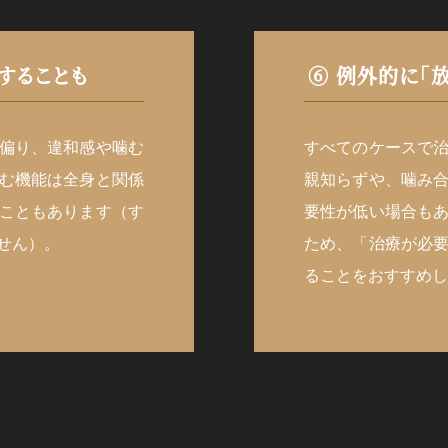
することも
⑥ 例外的に「
偏り、違和感や噛む
すべてのケースで
む機能は全身と関係
親知らずや、噛み
こともあります（す
要性が低い場合も
せん）。
ため、「治療が必
ることをおすすめし