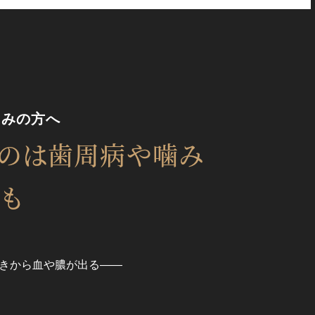
悩みの方へ
のは
歯周病や噛み
も
きから血や膿が出る——