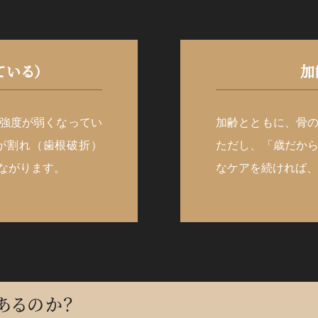
ている）
加
強度が弱くなってい
加齢とともに、骨
が割れ（歯根破折）
ただし、「歳だか
ながります。
なケアを続ければ、
あるのか？