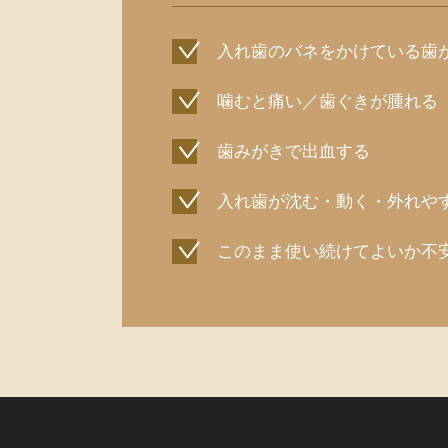
入れ歯のバネをかけている歯
噛むと痛い／歯ぐきが腫れる
歯みがきで出血する
入れ歯が沈む・動く・外れや
このまま使い続けてよいか不