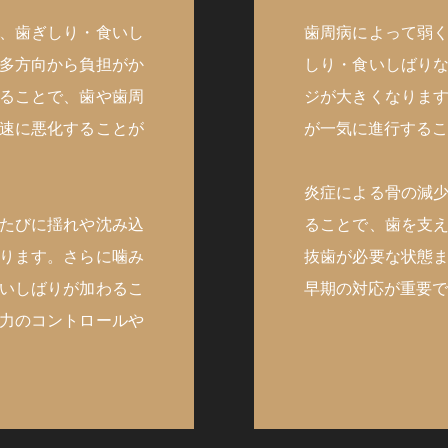
、歯ぎしり・食いし
歯周病によって弱
多方向から負担がか
しり・食いしばり
ることで、歯や歯周
ジが大きくなりま
速に悪化することが
が一気に進行するこ
炎症による骨の減
たびに揺れや沈み込
ることで、歯を支
ります。さらに噛み
抜歯が必要な状態
いしばりが加わるこ
早期の対応が重要で
力のコントロールや